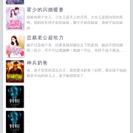
霍少的闪婚暖妻
陆家有两个女儿，小女儿是天上的月亮，大女儿是阴沟里的死
狗。陆妈你长得不如你妹妹，脑子不如你妹妹，身材不如你妹
妹...
总裁老公超给力
她不过是相个亲，结果直接却被抗去了民政局。她还不想结婚
喂！权少，可不可以离婚啊！离婚？可以，先怀个孩子再说。...
神兵奶爸
啥，老子堂堂的漠北兵王，居然要当奶爸？好吧，看在孩子他妈
貌若天仙的份儿上，老子勉强答应了...
...
...