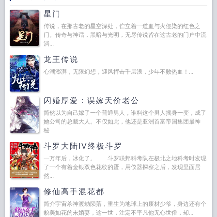
星门
传说，在那古老的星空深处，伫立着一道血与火侵染的红色之
门。传奇与神话，黑暗与光明，无尽传说皆在这古老的门户中流
淌...
龙王传说
心潮澎湃，无限幻想，迎风挥击千层浪，少年不败热血！...
闪婚厚爱：误嫁天价老公
简然以为自己嫁了一个普通男人，谁料这个男人摇身一变，成了
她公司的总裁大人。不仅如此，他还是亚洲首富帝国集团最神
秘...
斗罗大陆IV终极斗罗
一万年后，冰化了。 斗罗联邦科考队在极北之地科考时发现
了一个有着金银双色花纹的蛋，用仪器探察之后，发现里面居
然...
修仙高手混花都
简介宇宙杀神渡劫陨落，重生为地球上的废材少爷，身边还有个
貌美如花的未婚妻，这一世，注定不平凡他无心世俗，却...