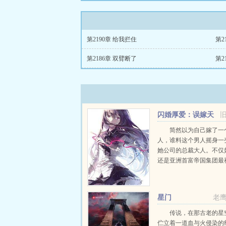
第2190章 给我拦住
第2
第2186章 双臂断了
第2
闪婚厚爱：误嫁天
价老公
简然以为自己嫁了一
人，谁料这个男人摇身一
她公司的总裁大人。不仅
还是亚洲首富帝国集团最
承者。人前，他是杀伐果
情的商业帝国掌舵者。人
一头披着羊皮的狼，把她
星门
老
头也不剩。...
传说，在那古老的星
伫立着一道血与火侵染的