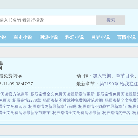
搜索
小说
军史小说
网游小说
科幻小说
灵异小说
言情小说
惜
惜免费阅读
动 作：
加入书架
、
章节目录
1-09 08:47:27
最新章节：
第2190章 给我拦
费阅读官方笔趣阁
杨辰秦惜全文免费阅读最新章节更新
杨辰秦惜免费阅读最新
免费读
杨辰秦惜2278章
杨辰秦惜不败战神免费阅读笔趣阁
杨辰秦惜全文免费
惜全文免费阅读
杨辰秦惜更新最新章节有吗
杨辰秦惜不败战神最新章节
杨辰
惜全文免费阅读最新章节陈宁
杨辰秦惜全文免费阅读最新
杨辰秦惜的书名
杨
不败战神最新更新
杨辰秦惜最新全文免费阅读
杨辰秦惜更新最快章节
杨辰秦
最快快
杨辰秦惜最新章节阅读
杨辰秦惜免费阅读全部章节
杨辰秦惜不败战神
更新免费资源
杨辰秦惜最新更新章节
五年前，为了能让自己配得上她，他不
之时，竟发现.....