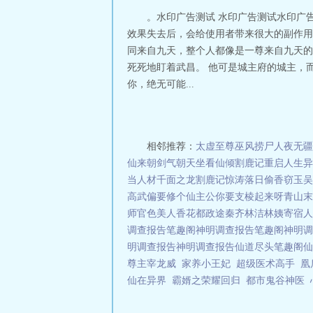
。水印广告测试 水印广告测试水印广
效果失去后，会给使用者带来很大的副作用
同来自九天，整个人都像是一尊来自九天的
死死地盯着武昌。 他可是城主府的城主，
你，绝无可能...
相邻推荐：
太虚至尊
巫风
捞尸人
夜无疆
仙来朝
剑气朝天
坐看仙倾
割鹿记
重启人生
异
当人材
千面之龙
割鹿记
惊涛落日
偷香窃玉
吴
高武偏要修个仙
主公你要支棱起来呀
青山
末
师
官色美人香
花都政途
秦齐林洁林姨寄宿人
调查报告笔趣阁
神明调查报告笔趣阁
神明调
明调查报告
神明调查报告
仙道尽头笔趣阁
仙
尊主宰龙威
家养小王妃
超级医术高手
凰
仙在异界
霸婿之荣耀回归
都市鬼谷神医