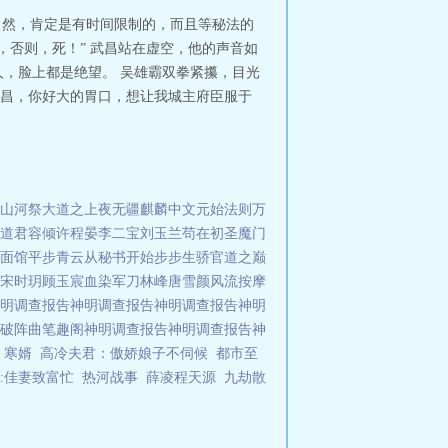
当然，肯定是有时间限制的，而且等秘法的
，否则，死！” 武昌站在虚空，他的声音如
，脸上都是绝望。 吴雄霸双拳紧攥，目光
武昌，你好大的胃口，想让我城主府臣服于
山河祭
大道之上
夜无疆
麒麟中文
元始法则
万
道君
容倾许程晏
李二宝刘玉兰
苟在初圣魔门
面馆
平步青云从秘书开始
步步生骄
官道之巅
宋时玥顾玉宸
血染军刀林峰唐雪颜
风流按摩
明调查报告
神明调查报告
神明调查报告
神明
破阵曲笔趣阁
神明调查报告
神明调查报告
神
寒婿
高冷夫君：傲娇娘子不伺候
都市至
:佳妻致富忙
热河战事
薛凌程天源
九劫散