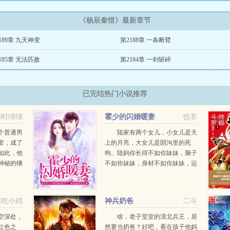
《杨辰秦惜》最新章节
189章 九天神变
第2188章 一条断臂
185章 无法匹敌
第2184章 一剑斩碎
已完结热门小说推荐
旧时绵绵
霍少的闪婚暖妻
也非
个普通男
陆家有两个女儿，小女儿是天
变，成了
上的月亮，大女儿是阴沟里的死
如此，他
狗。陆妈你长得不如你妹妹，脑子
神秘的继
不如你妹妹，身材不如你妹妹，运
断冷血无
气不如你妹妹，你有什么资格过得
后，他是
好，有什么资格幸福？陆微言姐
啃得连骨
姐，你的钱是我的房子是我的，你
鹰吃小鸡
神兵奶爸
二斗
男朋友也是我的。你就安心...
空深处，
啥，老子堂堂的漠北兵王，居
红色之
然要当奶爸？好吧，看在孩子他妈