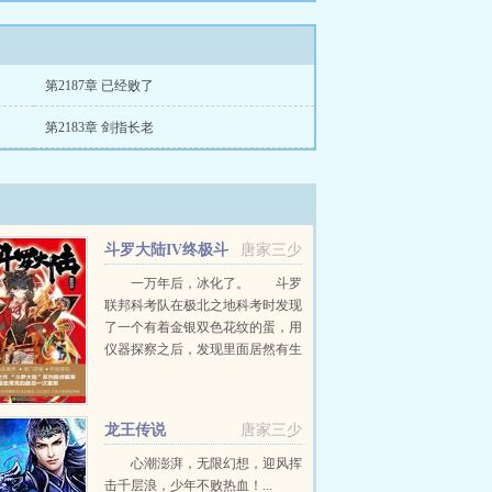
第2187章 已经败了
第2183章 剑指长老
斗罗大陆IV终极斗
唐家三少
罗
一万年后，冰化了。 斗罗
联邦科考队在极北之地科考时发现
了一个有着金银双色花纹的蛋，用
仪器探察之后，发现里面居然有生
命体征，赶忙将其带回研究所进行
孵化。蛋...
龙王传说
唐家三少
心潮澎湃，无限幻想，迎风挥
击千层浪，少年不败热血！...