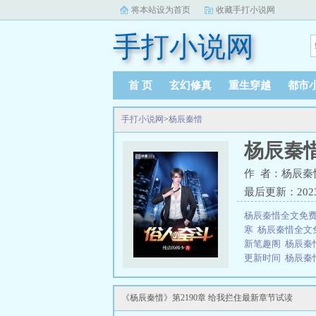
将本站设为首页
收藏手打小说网
手打小说网
首 页
玄幻修真
重生穿越
都市
手打小说网
>
杨辰秦惜
杨辰秦
作 者：杨辰秦
最后更新：2023-1
杨辰秦惜全文免
寒
杨辰秦惜全文
新笔趣阁
杨辰秦
更新时间
杨辰秦
刚更新
杨辰秦惜
录
杨辰秦惜更新
《杨辰秦惜》第2190章 给我拦住最新章节试读
度
杨辰秦惜最新
荣耀而归，只是归来