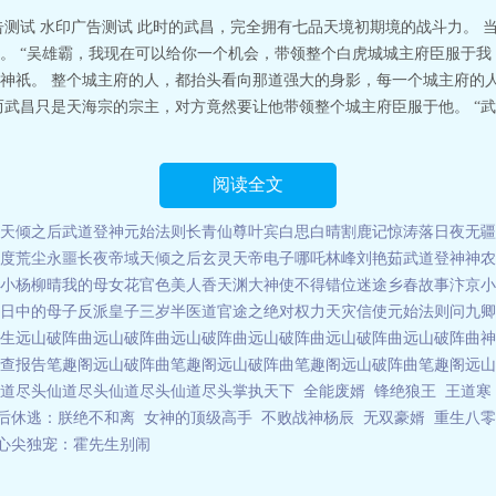
告测试 水印广告测试 此时的武昌，完全拥有七品天境初期境的战斗力。 
。 “吴雄霸，我现在可以给你一个机会，带领整个白虎城城主府臣服于我
神祇。 整个城主府的人，都抬头看向那道强大的身影，每一个城主府的人
而武昌只是天海宗的宗主，对方竟然要让他带领整个城主府臣服于他。 “
阅读全文
天倾之后
武道登神
元始法则
长青仙尊
叶宾白思白晴
割鹿记
惊涛落日
夜无疆
度荒尘
永噩长夜
帝域
天倾之后
玄灵天帝
电子哪吒
林峰刘艳茹
武道登神
神农
小杨柳晴
我的母女花
官色美人香
天渊
大神使不得
错位迷途
乡春故事
汴京小
日中的母子
反派皇子三岁半
医道官途之绝对权力
天灾信使
元始法则
问九卿
生
远山破阵曲
远山破阵曲
远山破阵曲
远山破阵曲
远山破阵曲
远山破阵曲
神
查报告笔趣阁
远山破阵曲笔趣阁
远山破阵曲笔趣阁
远山破阵曲笔趣阁
远山
道尽头
仙道尽头
仙道尽头
仙道尽头
掌执天下
全能废婿
锋绝狼王
王道寒
后休逃：朕绝不和离
女神的顶级高手
不败战神杨辰
无双豪婿
重生八零
心尖独宠：霍先生别闹