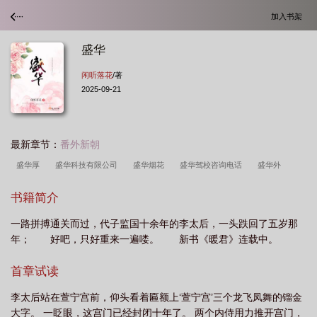
加入书架
盛华
闲听落花
/著
2025-09-21
最新章节：
番外新朝
盛华厚
盛华科技有限公司
盛华烟花
盛华驾校咨询电话
盛华外
滩
盛华机电取得进出水接头专利
盛华建设摘天津津南葛沽宅地
盛华集团简
书籍简介
介
盛华闲听落花
盛华闲听落花免费阅读
盛华全文免费阅读
盛华男主角
一路拼搏通关而过，代子监国十余年的李太后，一头跌回了五岁那
是哪个
盛华兰图片
盛华化工有限公司简介
盛华女子学院动漫全集
盛华
年； 好吧，只好重来一遍喽。 新书《暖君》连载中。
基材取得非金属专利
盛华化工
盛华晋江
盛华海鲜批发市场
盛华金力装
卸公司
盛华强
盛华机动车检测场工作时间
盛仁华简介
盛华实业申请涂
首章试读
料实验室专利
盛华郡安里
盛华兰
盛华天宝
盛华驾校报名费最新价
李太后站在萱宁宫前，仰头看着匾额上‘萱宁宫’三个龙飞凤舞的镏金
格
盛华人物介绍
盛华景苑
盛华新材股票
盛华番外
盛华讲述了什
大字。 一眨眼，这宫门已经封闭十年了。 两个内侍用力推开宫门，