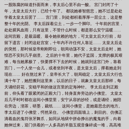
一股陈腐的味道扑面而来，李太后心里不由一酸。 宫门封闭了十
么
盛华检测场
盛华txt
盛华兰结局
盛华天宸
盛华兰扮演者叫什
年，太皇太后大行，已经十年了。 都说她睿智慈悲，她不过是处处
么
盛华紫竹国际学校
盛华特种铸造申请电渣熔铸专利
胜华新材股票
盛
学着太皇太后罢了…… 宫门里，到处都积着厚厚一层尘土，这是整
华亚集团主要做什么
盛华苑
盛华公司
盛华海主治什么病拿手
盛华讲的
整十年的光阴。 李太后踩着尘土，一步一个脚印。 十年前的宫里，
处处腥风血雨，只有这里，不管什么时候，都是那么安宁温暖……
什么
盛华化工公司11.28
盛华无弹窗全文免费阅读
盛华里购物中心
盛
这间宫殿，是最温暖、最令她依赖的地方，可太皇太后大行前，却
华全文免费阅读无弹窗
盛华口腔
盛华热力公司24小时电话
盛华园
盛
留下遗言：封闭这处宫室，十年内不许任何人靠近…… 太皇太后走
华驾校官网
盛华闲听落花讲什么
盛华公馆
盛华兰的扮演者
盛华源申请
的突然，那时候皇帝刚刚即位，朝局动荡不安，太皇太后走时，她
惶恐不安到几乎崩溃。 之后的十年里，她代子监国，支撑的极其艰
铜镍合金焊料专利
盛华宏林批发市场
盛华屯夜市
盛华女子学院在线看动
难，每当她累极了，快要撑不下去的时候，她就到这宫门外，靠着
漫
盛华集团
盛华物业管理有限公司
盛华TXT
盛华讲的是什么故
宫门，一个人坐一会儿，或者坐到半夜，是太皇太后，撑着她走到
事
盛华机动车检测场
盛华闲听落花笔趣阁
盛华人
盛华大致讲什么内
现在…… 好在熬过来了，皇帝长大了，朝局稳定，太皇太后大行也
容
满十年了，她想搬到这里来，以后的日子，就象太皇太后那样，每
盛华集团董事长
盛华兰嫁给了谁
圣华学院
盛华 闲听落花
盛华
天诵经莳花，安稳平和的做这宫里的定海神针。 李太后走到正殿
免费全文阅读
盛华东大街幼儿园开展澳门回归主题教育活动
盛华根
盛华金
前，仰头看了眼紧闭的正殿大门，转身直奔旁边的小佛堂。 太皇太
卡起诉华铭智能
盛华苑二手房
盛华闲听落花全文免费阅读
盛华职业技术学
后几乎时时都在这间小佛堂里，安宁从容的抄经，或是诵经，她陪
院
盛华的意思
盛华驾校
盛华学院
盛华里好莱坞影城今日影讯
盛华
在旁边，沏茶，研墨，裁纸…… 这间小佛堂，是她最思念的地方。
李太后进了小佛堂，愕然呆住。 小佛堂四面墙上，刺目的、仿佛正
男主角是谁
盛华女主最后和谁在一起了
滴着血的鬼符张牙舞爪，如同从地狱中拼命挣出的魔鬼的手，向着
她伸过来，迎门供着的一人多高的羊脂玉观音像碎成一堆，高高堆