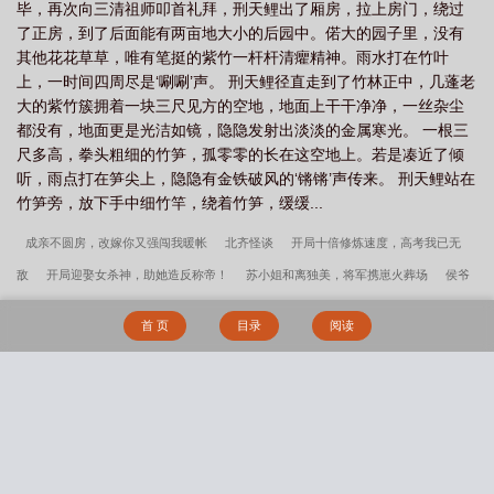
毕，再次向三清祖师叩首礼拜，刑天鲤出了厢房，拉上房门，绕过
了正房，到了后面能有两亩地大小的后园中。偌大的园子里，没有
其他花花草草，唯有笔挺的紫竹一杆杆清癯精神。雨水打在竹叶
上，一时间四周尽是‘唰唰’声。 刑天鲤径直走到了竹林正中，几蓬老
大的紫竹簇拥着一块三尺见方的空地，地面上干干净净，一丝杂尘
都没有，地面更是光洁如镜，隐隐发射出淡淡的金属寒光。 一根三
尺多高，拳头粗细的竹笋，孤零零的长在这空地上。若是凑近了倾
听，雨点打在笋尖上，隐隐有金铁破风的‘锵锵’声传来。 刑天鲤站在
竹笋旁，放下手中细竹竿，绕着竹笋，缓缓...
成亲不圆房，改嫁你又强闯我暖帐
北齐怪谈
开局十倍修炼速度，高考我已无
敌
开局迎娶女杀神，助她造反称帝！
苏小姐和离独美，将军携崽火葬场
侯爷
先别哭，夫人她爱的是你啊！
守寡两年后，亡夫他穿回来了
夜无疆
怀了废材
首 页
目录
阅读
皇子的崽后
和离前夜，她重生回了出嫁前
糟糕！婚前委身的匪首是夫君小叔
从零开始建宗门
捞尸人
我走后，渣男一夜白头
志怪书
镇神
逼我当通
房？我夺你家财当你义母
腰软小侍妾，步步诱权臣
重生八零要致富，傲娇肥妻要
搜 索
翻身
暴富很难？我的超市通古今！
讨厌又怎么样，还不是要乖乖挨操（百合
H）
我只会虐菜啊
檀灼朝徊渡难驭BY臣年
都市之美女如云常欢乐乔津帆结局