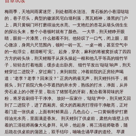
首章试读
TXT
巫风 txt
巫风漫画
巫风怎么不更新了
巫风漫画图片
巫风 无错
梅雨季，天地间雨雾迷茫，到处都雨水涟涟。 青石板的小巷湿哒哒
版
巫风 笔趣阁
巫风和宁天漫画图片
巫风舞文
巫风是什么意思
巫
的，巷子尽头，典型的徽派民宅白墙利落，黑瓦精神，漆黑的门户
风漫画形象
巫风喜欢宁天
巫风精校版
巫风起点中文
巫风美图
巫风
上，两只黄铜门环打磨得油光水亮。一支艳红的杏花从墙头俏生生
的探出头来，整个小巷顿时就有了颜色。 一大早，刑天鲤睁开眼
血红最新章节免费阅读
霍雨浩对战巫风
巫风盛行是什么意思
巫界征
睛，眼前一片漆黑，什么都看不到。他轻叹了一口气，闭上眼，眉
途
斗罗大陆2巫风
巫风免费完整版
巫风血红TXT笔趣阁
巫风结
心微凉，身周六尺范围内，顿时一砖一瓦、一桌一椅，甚至空气中
局
巫风魂技
巫风 是哪部续集
巫风血红
巫风 笔趣阁
巫风八月免费
的一粒浮尘，都清晰可‘见’。 起身，穿衣，麻利的将被窝折成了四四
方方的砖头块，刑天鲤顺手从床头操起一根和他几乎等高的细竹竿
阅读
巫风和宁天
巫风的武魂
巫风TXT全本免费
巫风和宁天什么关
子，轻轻击打着地面，缓步走出卧房。 细竹竿发出‘哒哒’响声，刑天
系
巫风的武魂是什么
巫风和宁天的性别
巫风和宁天亲过吗
巫风什么意
鲤穿过二进院子，穿过廊门，来到前院，冲着前院的正房轻声喝
思
斗罗大陆巫风
巫风txt
道：“老李？老李？回来没？” 正房内鸦雀无声，刑天鲤抖抖手，摇
摇头，到了前院六角小亭遮挡的井水旁，熟练的打水，净面，从井
旁石桌上的小匣子里，取出了猪鬃毛的牙刷，配合着薄荷味的牙
粉，将牙齿刷得干干净净。 放好一应家什，‘哒哒’声中，刑天鲤又回
到了二进院子，进了西厢房。偌大的西厢房打理得干净敞亮，正对
着门是一张供桌，上面有时鲜果品，几色点心，一口黄铜香炉打磨
得油光水亮，里面满是香灰。 刑天鲤到了供桌前，肃然向墙壁上供
着的三清祖师画像大礼参拜。礼毕，他起身，将三清祖师敬香，随
后跪在供桌前的蒲团上，双手结印，喃喃念诵早课的道经。 早课