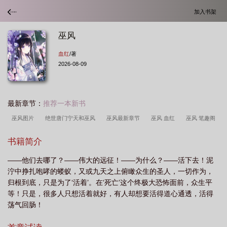
加入书架
巫风
血红
/著
2026-08-09
最新章节：
推荐一本新书
巫风图片
绝世唐门宁天和巫风
巫风最新章节
巫风 血红
巫风 笔趣阁
无错版
巫风武魂
巫风斗罗
巫风 起点
巫风的魂技
巫风贴吧
巫
书籍简介
风绝世唐门漫画
巫风 无弹窗
巫风 最新章节 无弹窗
巫风绝世唐门
巫风
——他们去哪了？——伟大的远征！——为什么？——活下去！泥
免费阅读
巫风 血红 舞文网站
巫风斗罗大陆漫画
巫风 77读书
巫风在线
泞中挣扎咆哮的蝼蚁，又或九天之上俯瞰众生的圣人，一切作为，
阅读
巫风TXT
巫风 227章
斗二宁天 巫风
巫风图片漫画
巫风楚韵
归根到底，只是为了‘活着’。在‘死亡’这个终极大恐怖面前，众生平
的意思
巫风百度百科
血红新书巫风
巫风是男的还是女的
巫风 帝书
等！只是，很多人只想活着就好，有人却想要活得道心通透，活得
荡气回肠！
阁
巫风吧
巫风全本TXT
巫风 TXT
巫风起点
绝世唐门巫风
巫
风动漫中的形象
巫风笔趣阁
巫风TⅩT
巫风TXT百度
巫风血红