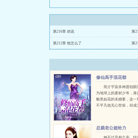
第216章 劝说
第2
第212章 他怎么了
第2
修仙高手混花都
简介宇宙杀神渡劫陨
为地球上的废材少爷，身
貌美如花的未婚妻，这一
不平凡他无心世俗，却成
界的王者他医术无双，让
千...
总裁老公超给力
她不过是相个亲，结