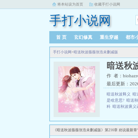
将本站设为首页
收藏手打小说网
手打小说网
首 页
玄幻修真
重生穿越
都市
手打小说网
>
暗送秋波薇薇张浩未删减版
暗送秋
作 者：biohazr
最后更新：2026-0
暗送秋波释义
暗
是啥意思?
暗送
科
暗送秋波褒义
《暗送秋波薇薇张浩未删减版》第216章 劝说最新章