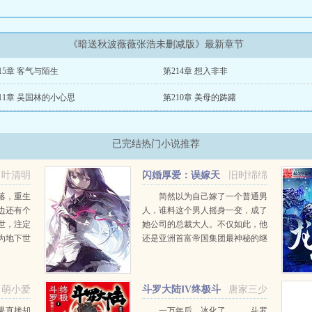
《暗送秋波薇薇张浩未删减版》最新章节
15章 客气与陌生
第214章 想入非非
11章 吴国林的小心思
第210章 美母的踌躇
已完结热门小说推荐
叶清明
闪婚厚爱：误嫁天
旧时绵绵
价老公
落，重生
简然以为自己嫁了一个普通男
边还有个
人，谁料这个男人摇身一变，成了
世，注定
她公司的总裁大人。不仅如此，他
为地下世
还是亚洲首富帝国集团最神秘的继
无数人
承者。人前，他是杀伐果断冷血无
情的商业帝国掌舵者。人后，他是
一头披着羊皮的狼，把她啃得连骨
萌小爱
斗罗大陆IV终极斗
唐家三少
头也不剩。...
罗
果直接却
一万年后，冰化了。 斗罗