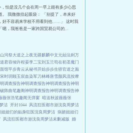
外，怕是没几个会在周一早上能有多少心思
。 我微微抬起眼袋： 「别提了，本来好
，好不容易来学校不用看到他……」 这时我
嗯，我爸爸是一家跨国贸易公司的...
山河祭
大道之上
夜无疆
麒麟中文
元始法则
万
道君
容倾许程晏
李二宝刘玉兰
苟在初圣魔门
面馆
平步青云从秘书开始
步步生骄
官道之巅
宋时玥顾玉宸
血染军刀林峰唐雪颜
风流按摩
明调查报告
神明调查报告
神明调查报告
神明
破阵曲笔趣阁
神明调查报告
神明调查报告
神
薇薇张浩笔趣阁无弹窗
暗送秋波薇薇张
梦洁
开封1044
风流狂医都市游沈良周梦洁
娇姐姐们的贴身狂医沈良周梦洁
病娇姐姐们
窗
风流狂医都市游沈良周梦洁未删减版
婚