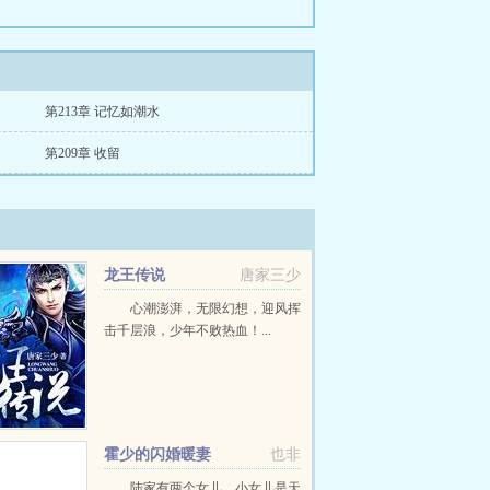
第213章 记忆如潮水
第209章 收留
龙王传说
唐家三少
心潮澎湃，无限幻想，迎风挥
击千层浪，少年不败热血！...
霍少的闪婚暖妻
也非
陆家有两个女儿，小女儿是天