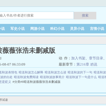
搜索
小说
军史小说
网游小说
科幻小说
灵异小说
言情小说
波薇薇张浩未删减版
d
动 作：
加入书架
、
章节目录
8-07 06:33:09
最新章节：
第216章 劝说
送秋波表情包
暗送秋波怎么解释
暗送秋波怎么读
暗送秋波的下一句
暗送秋波
秋波的出处
暗送秋波免费阅读
暗送秋波故事简介
暗送秋波下一句是什么
暗送
还是贬义
#分类#8暗送秋波薇薇张浩未删减版
节试读