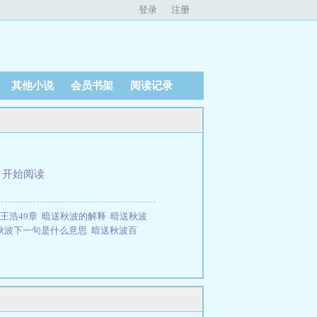
登录
注册
其他小说
会员书架
阅读记录
、
开始阅读
王浩49章
暗送秋波的解释
暗送秋波
秋波下一句是什么意思
暗送秋波百