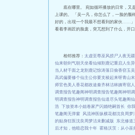
底在哪里。 宛如循环播放的日常，又
上课的。 「吴一凡，你怎么了，一脸的颓
好的，出现一个我最不想看到的家伙……」
看着李画匠的脸庞，突兀想到了什么，开口问
相邻推荐：
太虚至尊
巫风
捞尸人
夜无疆
仙来朝
剑气朝天
坐看仙倾
割鹿记
重启人生
异
当人材
千面之龙
割鹿记
惊涛落日
偷香窃玉
吴
高武偏要修个仙
主公你要支棱起来呀
青山
末
师
官色美人香
花都政途
秦齐林洁林姨寄宿人
调查报告笔趣阁
神明调查报告笔趣阁
神明调
明调查报告
神明调查报告
仙道尽头笔趣阁
仙
浩
下放资本小姐卷家产闪婚绝嗣首长
你
笔趣阁无弹窗
风流神医纵横花都沈良周梦
的贴身狂医沈良周梦洁未删减版
东北修道
后才知，他暗恋我十年
霍格沃茨：从小巫