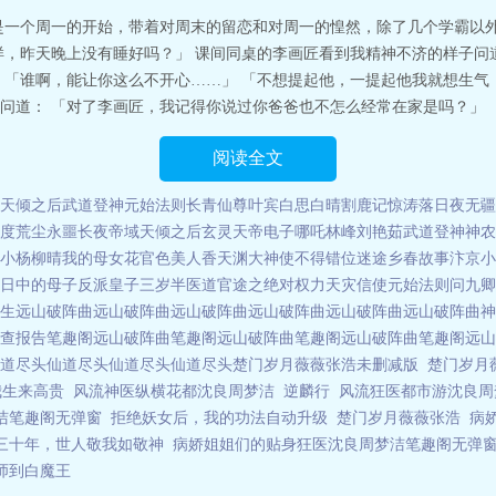
是一个周一的开始，带着对周末的留恋和对周一的惶然，除了几个学霸以
样，昨天晚上没有睡好吗？」 课间同桌的李画匠看到我精神不济的样子问道
 「谁啊，能让你这么不开心……」 「不想提起他，一提起他我就想生气
道： 「对了李画匠，我记得你说过你爸爸也不怎么经常在家是吗？」 「
阅读全文
天倾之后
武道登神
元始法则
长青仙尊
叶宾白思白晴
割鹿记
惊涛落日
夜无疆
度荒尘
永噩长夜
帝域
天倾之后
玄灵天帝
电子哪吒
林峰刘艳茹
武道登神
神农
小杨柳晴
我的母女花
官色美人香
天渊
大神使不得
错位迷途
乡春故事
汴京小
日中的母子
反派皇子三岁半
医道官途之绝对权力
天灾信使
元始法则
问九卿
生
远山破阵曲
远山破阵曲
远山破阵曲
远山破阵曲
远山破阵曲
远山破阵曲
神
查报告笔趣阁
远山破阵曲笔趣阁
远山破阵曲笔趣阁
远山破阵曲笔趣阁
远山
道尽头
仙道尽头
仙道尽头
仙道尽头
楚门岁月薇薇张浩未删减版
楚门岁月
我生来高贵
风流神医纵横花都沈良周梦洁
逆麟行
风流狂医都市游沈良周
洁笔趣阁无弹窗
拒绝妖女后，我的功法自动升级
楚门岁月薇薇张浩
病
三十年，世人敬我如敬神
病娇姐姐们的贴身狂医沈良周梦洁笔趣阁无弹
师到白魔王